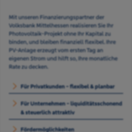
Mit unseren Finanzierungspartner der
Volksbank Mittelhessen realisieren Sie Ihr
Photovoltaik-Projekt ohne Ihr Kapital zu
binden, und bleiben finanziell flexibel. Ihre
PV-Anlage erzeugt vom ersten Tag an
eigenen Strom und hilft so, Ihre monatliche
Rate zu decken.
Für Privatkunden -
flexibel & planbar
Für Unternehmen -
liquiditätsschonend
& steuerlich attraktiv
Fördermöglichkeiten