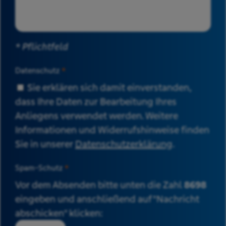
* Pflichtfeld
Datenschutz
*
Sie erklären sich damit einverstanden,
dass Ihre Daten zur Bearbeitung Ihres
Anliegens verwendet werden. Weitere
Informationen und Widerrufshinweise finden
Sie in unserer
Datenschutzerklärung
.
Spam-Schutz
*
Vor dem Absenden bitte unten die Zahl
8698
eingeben und anschließend auf "Nachricht
abschicken" klicken: