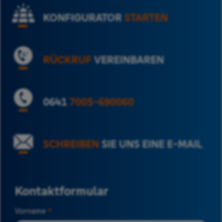
KONFIGURATOR
STARTEN
RÜCKRUF
VEREINBAREN
0641
7005-690060
SCHREIBEN
SIE UNS EINE E-MAIL
Kontaktformular
Vorname
*