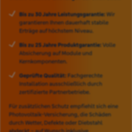
Bis zu 30 Jahre Leistungsgarantie:
Wir
garantieren Ihnen dauerhaft stabile
Erträge auf höchstem Niveau.
Bis zu 25 Jahre Produktgarantie:
Volle
Absicherung auf Module und
Kernkomponenten.
Geprüfte Qualität:
Fachgerechte
Installation ausschließlich durch
zertifizierte Partnerbetriebe.
Für zusätzlichen Schutz empfiehlt sich eine
Photovoltaik-Versicherung, die Schäden
durch Wetter, Defekte oder Diebstahl
abdeckt – auf Wunsch inklusive