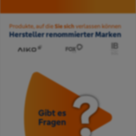
Produkte, auf die
Sie sich
verlassen können
Hersteller renommierter Marken
Gibt es
Fragen