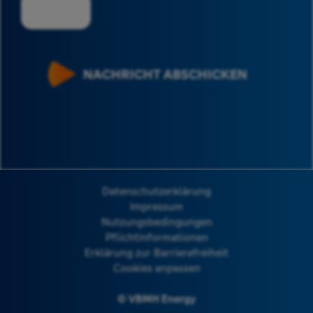
NACHRICHT ABSCHICKEN
Datenschutzerklärung
Impressum
Nutzungsbedingungen
Pflichtinformationen
Erklärung zur Barrierefreiheit
Cookies anpassen
© VBMH Energy