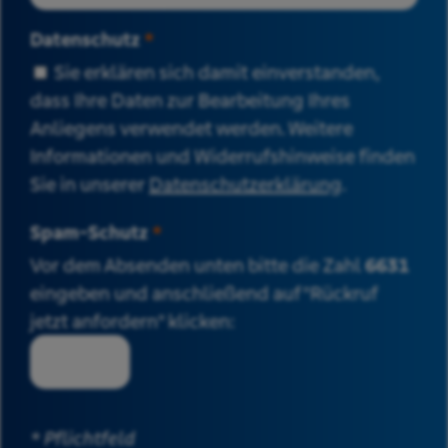
Datenschutz
*
Sie erklären sich damit einverstanden,
dass Ihre Daten zur Bearbeitung Ihres
Anliegens verwendet werden. Weitere
Informationen und Widerrufshinweise finden
Sie in unserer
Datenschutzerklärung
.
Spam-Schutz
*
Vor dem Absenden unten bitte die Zahl
6631
eingeben und anschließend auf "Rückruf
jetzt anfordern" klicken:
* Pflichtfeld