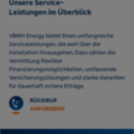
Unsere Service-
Leistungen im Überblick
VBMH Energy bietet Ihnen umfangreiche
Serviceleistungen, die weit über die
Installation hinausgehen. Dazu zählen die
Vermittlung flexibler
Finanzierungsmöglichkeiten, umfassende
Versicherungslösungen und starke Garantien
für dauerhaft sichere Erträge.
RÜCKRUF
ANFORDERN