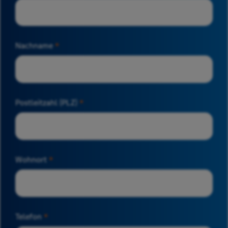
Nachname
*
Postleitzahl (PLZ)
*
Wohnort
*
Telefon
*