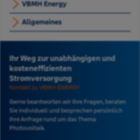
VBMH Energy
Allgemeines
Ihr Weg zur unabhängigen und
kosteneffizienten
Stromversorgung
Kontakt zu VBMH ENERGY
Gerne beantworten wir Ihre Fragen, beraten
Sie individuell und besprechen persönlich
Ihre Anfrage rund um das Thema
Photovoltaik.