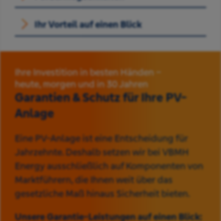
Ihr
Vorteil
auf einen Blick
Ihre Investition in besten Händen –
heute, morgen und in 30 Jahren
Garantien & Schutz für Ihre PV-
Anlage
Eine PV-Anlage ist eine Entscheidung für
Jahrzehnte. Deshalb setzen wir bei VBMH
Energy ausschließlich auf Komponenten von
Marktführern, die Ihnen weit über das
gesetzliche Maß hinaus Sicherheit bieten.
Unsere Garantie-Leistungen auf einen Blick: